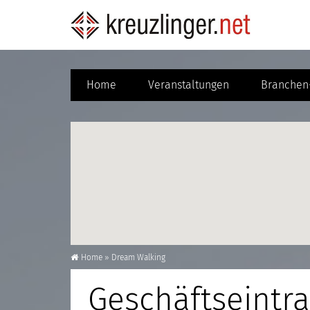
Home
Veranstaltungen
Branchen-
Home
»
Dream Walking
Geschäftseintr