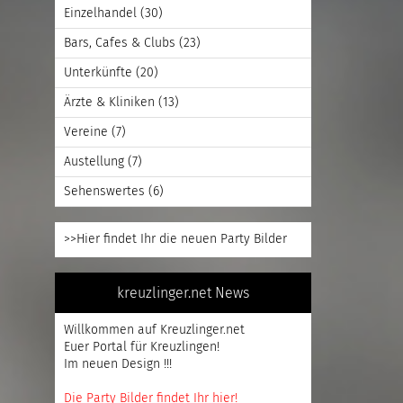
Einzelhandel
(30)
Bars, Cafes & Clubs
(23)
Unterkünfte
(20)
Ärzte & Kliniken
(13)
Vereine
(7)
Austellung
(7)
Sehenswertes
(6)
>>Hier findet Ihr die neuen Party Bilder
kreuzlinger.net News
Willkommen auf Kreuzlinger.net
Euer Portal für Kreuzlingen!
Im neuen Design !!!
Die Party Bilder findet Ihr hier!