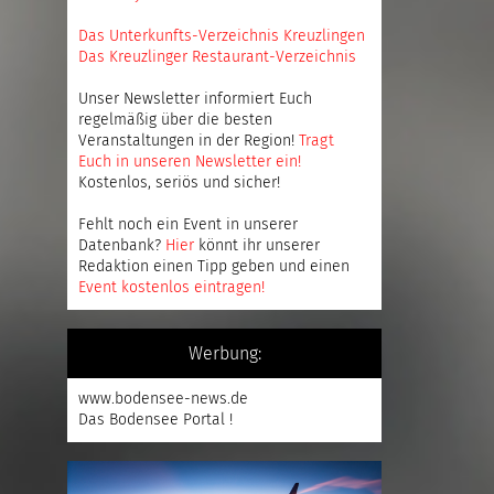
Das Unterkunfts-Verzeichnis Kreuzlingen
Das Kreuzlinger Restaurant-Verzeichnis
Unser Newsletter informiert Euch
regelmäßig über die besten
Veranstaltungen in der Region!
Tragt
Euch in unseren Newsletter ein
!
Kostenlos, seriös und sicher!
Fehlt noch ein Event in unserer
Datenbank?
Hier
könnt ihr unserer
Redaktion einen Tipp geben und einen
Event kostenlos eintragen
!
Werbung:
www.bodensee-news.de
Das Bodensee Portal !