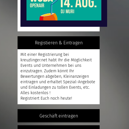
Registieren & Eintragen
Mit einer
Registrierung
bei
kreuzlinger.net habt Ihr die Möglichkeit
Events und Unternehmen bei uns
einzutragen. Zudem könnt Ihr
Bewertungen abgeben, Kleinanzeigen
eintragen und erhaltet Spezial-Angebote
und Einladungen zu tollen Events, etc.
Alles kostenlos !
Registriert
Euch noch heute!
Geschäft eintragen