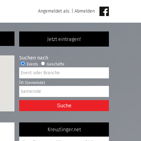
Angemeldet als:
|
Abmelden
Jetzt eintragen!
Suchen nach
Events
Geschäfte
in
(Gemeinde)
Suche
Kreuzlinger.net