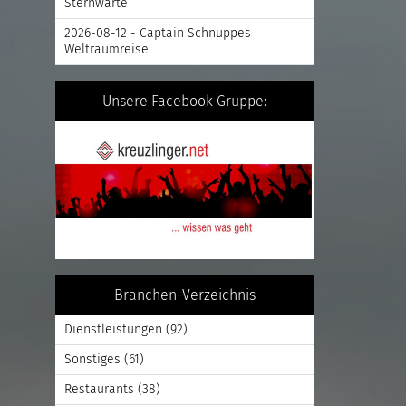
Sternwarte
2026-08-12 - Captain Schnuppes
Weltraumreise
Unsere Facebook Gruppe:
Branchen-Verzeichnis
Dienstleistungen
(92)
Sonstiges
(61)
Restaurants
(38)