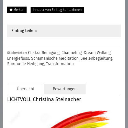
Merken
Inhaber von Eintrag kontaktieren
Eintrag teilen:
Chakra Reinigung
,
Channeling
,
Dream Walking
,
Stichwörter:
Energiefluss
,
Schamanische Meditation
,
Seelenbegleitung
,
Spirituelle Heiligung
,
Transformation
Übersicht
Bewertungen
LICHTVOLL Christina Steinacher