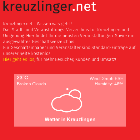
Kreuzlinger.net - Wissen was geht !
Das Stadt- und Veranstaltungs-Verzeichnis für Kreuzlingen und
Umgebung. Hier findet Ihr die neusten Veranstaltungen. Sowie ein
ausgewähltes Geschäftsverzeichnis.
Für Geschäftsinhaber und Veranstalter sind Standard-Einträge auf
unserer Seite kostenlos.
Hier geht es los
, für mehr Besucher, Kunden und Umsatz!
23°C
Wind: 3mph ESE
Broken Clouds
Humidity: 46%
Wetter in Kreuzlingen