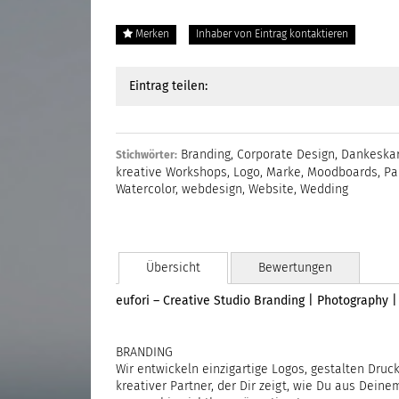
Merken
Inhaber von Eintrag kontaktieren
Eintrag teilen:
Branding
,
Corporate Design
,
Dankeska
Stichwörter:
kreative Workshops
,
Logo
,
Marke
,
Moodboards
,
Pa
Watercolor
,
webdesign
,
Website
,
Wedding
Übersicht
Bewertungen
eufori – Creative Studio Branding | Photography 
BRANDING
Wir entwickeln einzigartige Logos, gestalten Druc
kreativer Partner, der Dir zeigt, wie Du aus Dei