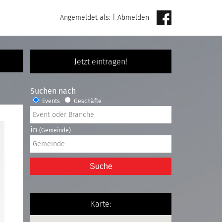
Angemeldet als:
|
Abmelden
Jetzt eintragen!
Suchen nach
Events
Geschäfte
in
(Gemeinde)
Suche
Karte: