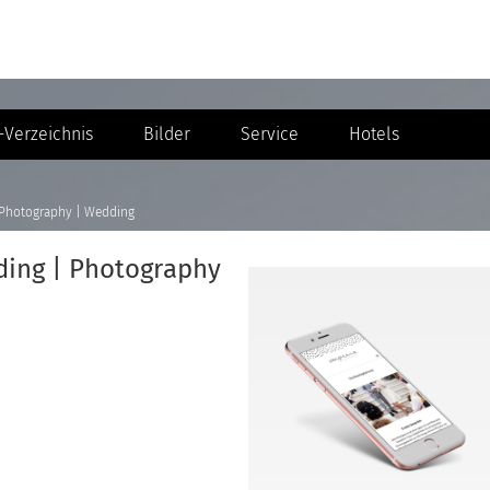
Verzeichnis
Bilder
Service
Hotels
| Photography | Wedding
nding | Photography