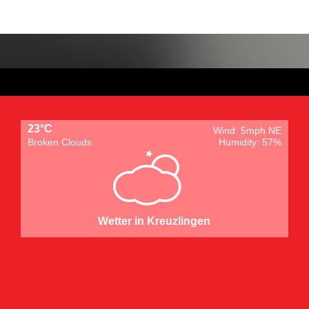
23°C
Wind: 5mph NE
Broken Clouds
Humidity: 57%
Wetter in Kreuzlingen