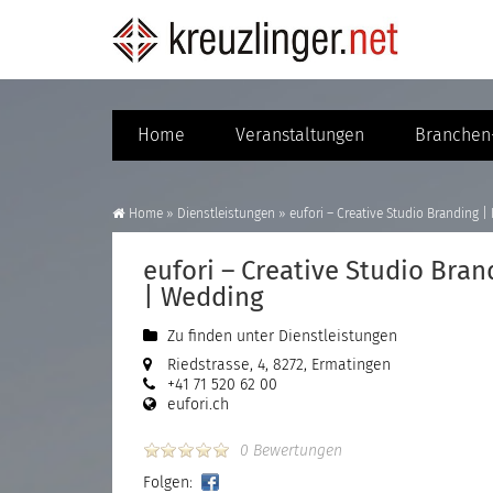
Home
Veranstaltungen
Branchen-
Home
»
Dienstleistungen
»
eufori – Creative Studio Branding 
eufori – Creative Studio Bra
| Wedding
Zu finden unter
Dienstleistungen
Riedstrasse, 4, 8272, Ermatingen
+41 71 520 62 00
eufori.ch
0 Bewertungen
Folgen: