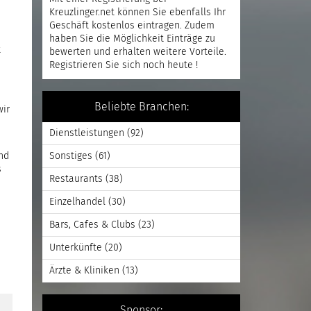
Kreuzlinger.net können Sie ebenfalls Ihr
Geschäft kostenlos eintragen. Zudem
haben Sie die Möglichkeit Einträge zu
t
bewerten und erhalten weitere Vorteile.
Registrieren
Sie sich noch heute !
Beliebte Branchen:
wir
Dienstleistungen
(92)
und
Sonstiges
(61)
s
Restaurants
(38)
Einzelhandel
(30)
Bars, Cafes & Clubs
(23)
Unterkünfte
(20)
Ärzte & Kliniken
(13)
Sponsor: