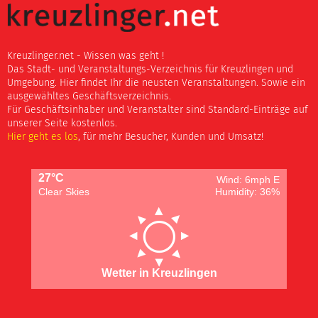
Kreuzlinger.net - Wissen was geht !
Das Stadt- und Veranstaltungs-Verzeichnis für Kreuzlingen und
Umgebung. Hier findet Ihr die neusten Veranstaltungen. Sowie ein
ausgewähltes Geschäftsverzeichnis.
Für Geschäftsinhaber und Veranstalter sind Standard-Einträge auf
unserer Seite kostenlos.
Hier geht es los
, für mehr Besucher, Kunden und Umsatz!
27°C
Wind: 6mph E
Clear Skies
Humidity: 36%
Wetter in Kreuzlingen