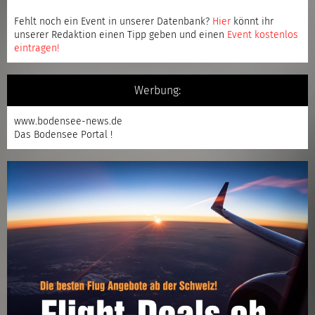
Fehlt noch ein Event in unserer Datenbank?
Hier
könnt ihr
unserer Redaktion einen Tipp geben und einen
Event kostenlos
eintragen
!
Werbung:
www.bodensee-news.de
Das Bodensee Portal !