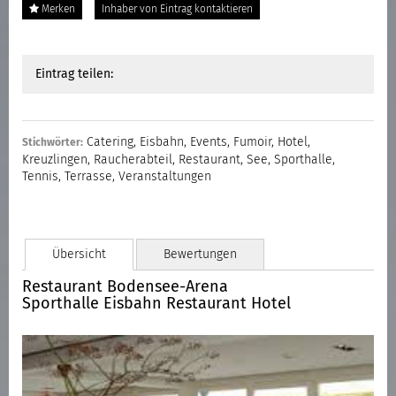
Merken
Inhaber von Eintrag kontaktieren
Eintrag teilen:
Catering
,
Eisbahn
,
Events
,
Fumoir
,
Hotel
,
Stichwörter:
Kreuzlingen
,
Raucherabteil
,
Restaurant
,
See
,
Sporthalle
,
Tennis
,
Terrasse
,
Veranstaltungen
Übersicht
Bewertungen
Restaurant Bodensee-Arena
Sporthalle Eisbahn Restaurant Hotel