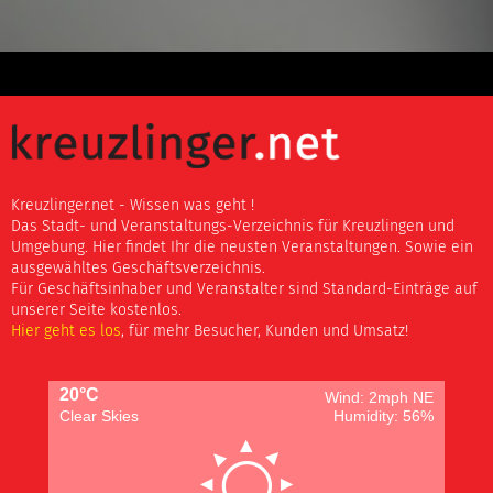
Kreuzlinger.net - Wissen was geht !
Das Stadt- und Veranstaltungs-Verzeichnis für Kreuzlingen und
Umgebung. Hier findet Ihr die neusten Veranstaltungen. Sowie ein
ausgewähltes Geschäftsverzeichnis.
Für Geschäftsinhaber und Veranstalter sind Standard-Einträge auf
unserer Seite kostenlos.
Hier geht es los
, für mehr Besucher, Kunden und Umsatz!
20°C
Wind: 2mph NE
Clear Skies
Humidity: 56%