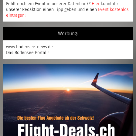
Fehlt noch ein Event in unserer Datenbank?
Hier
könnt ihr
unserer Redaktion einen Tipp geben und einen
Event kostenlos
eintragen
!
Werbung:
www.bodensee-news.de
Das Bodensee Portal !