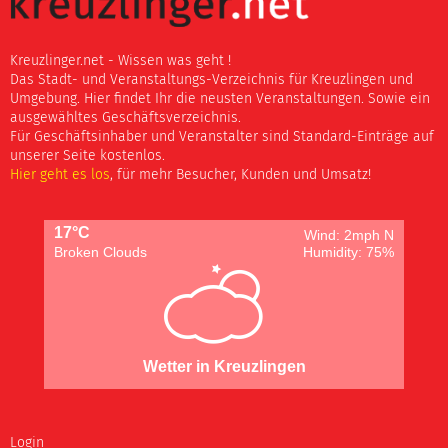
Kreuzlinger.net - Wissen was geht !
Das Stadt- und Veranstaltungs-Verzeichnis für Kreuzlingen und
Umgebung. Hier findet Ihr die neusten Veranstaltungen. Sowie ein
ausgewähltes Geschäftsverzeichnis.
Für Geschäftsinhaber und Veranstalter sind Standard-Einträge auf
unserer Seite kostenlos.
Hier geht es los
, für mehr Besucher, Kunden und Umsatz!
17°C
Wind: 2mph N
Broken Clouds
Humidity: 75%
Wetter in Kreuzlingen
Login