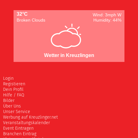
32°C
Wind: 3mph W
Broken Clouds
Humidity: 44%
Wetter in Kreuzlingen
Login
Registieren
Dein Profil
Hilfe / FAQ
Bilder
Über Uns
Unser Service
Werbung auf Kreuzlinger.net
Veranstaltungskalender
Event Eintragen
Branchen Eintrag