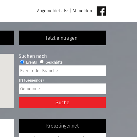
Angemeldet als:
|
Abmelden
Jetzt eintragen!
Suchen nach
Events
Geschäfte
in
(Gemeinde)
Suche
Kreuzlinger.net