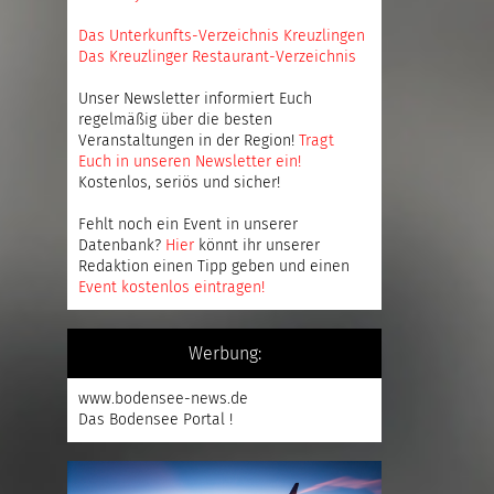
Das Unterkunfts-Verzeichnis Kreuzlingen
Das Kreuzlinger Restaurant-Verzeichnis
Unser Newsletter informiert Euch
regelmäßig über die besten
Veranstaltungen in der Region!
Tragt
Euch in unseren Newsletter ein
!
Kostenlos, seriös und sicher!
Fehlt noch ein Event in unserer
Datenbank?
Hier
könnt ihr unserer
Redaktion einen Tipp geben und einen
Event kostenlos eintragen
!
Werbung:
www.bodensee-news.de
Das Bodensee Portal !