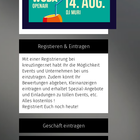
Registieren & Eintragen
Mit einer
Registrierung
bei
kreuzlinger.net habt Ihr die Möglichkeit
Events und Unternehmen bei uns
einzutragen. Zudem könnt Ihr
Bewertungen abgeben, Kleinanzeigen
eintragen und erhaltet Spezial-Angebote
und Einladungen zu tollen Events, etc.
Alles kostenlos !
Registriert
Euch noch heute!
Geschäft eintragen