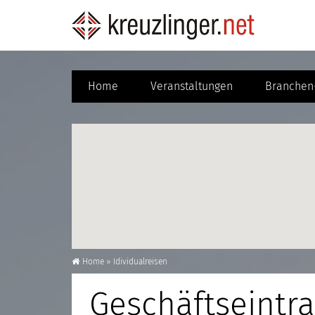
Home
Veranstaltungen
Branchen-
Home
»
Idividualreisen
Geschäftseintra