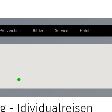
Verzeichnis
Bilder
Service
Hotels
g - Idividualreisen