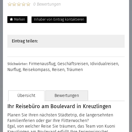
0 Bewertungen
Merken
Inhaber von Eintrag kontaktieren
Eintrag teilen:
Firmenausflug
,
Geschäftsreisen
,
Idividualreisen
,
Stichwörter:
Nurflug
,
Reisekompass
,
Reisen
,
Träumen
Übersicht
Bewertungen
Ihr Reisebüro am Boulevard in Kreuzlingen
Planen Sie Ihren nächsten Städtetrip, die langersehnten
Familienferien oder gar Ihre Flitterwochen?
Egal, von welcher Reise Sie träumen, das Team von Kuoni
Kreuzlingen am Boulevard erfüllt Ihre Ferienwünsche!