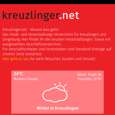
Kreuzlinger.net - Wissen was geht !
Das Stadt- und Veranstaltungs-Verzeichnis für Kreuzlingen und
Umgebung. Hier findet Ihr die neusten Veranstaltungen. Sowie ein
ausgewähltes Geschäftsverzeichnis.
Für Geschäftsinhaber und Veranstalter sind Standard-Einträge auf
unserer Seite kostenlos.
Hier geht es los
, für mehr Besucher, Kunden und Umsatz!
24°C
Wind: 7mph W
Broken Clouds
Humidity: 67%
Wetter in Kreuzlingen