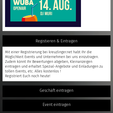
Registieren & Eintragen
Mit einer
Registrierung
bei kreuzlinger.net habt Ihr die
Möglichkeit Events und Unternehmen bei uns einzutragen.
Zudem könnt Ihr Bewertungen abgeben, Kleinanzeigen
eintragen und erhaltet Spezial-Angebote und Einladungen zu
tollen Events, etc. Alles kostenlos !
Registriert
Euch noch heute!
Geschäft eintragen
Event eintragen