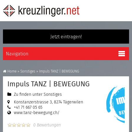
Jetzt eintragen!
Home
»
Sonstiges
»
Impuls TANZ | BEWEGUNG
Impuls TANZ | BEWEGUNG
Zu finden unter
Sonstiges
Konstanzerstrasse 3, 8274 Tägerwilen
+41 71 667 05 65
www.tanz-bewegung.ch/
0 Bewertungen