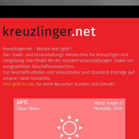
Kreuzlinger.net - Wissen was geht !
Das Stadt- und Veranstaltungs-Verzeichnis für Kreuzlingen und
Umgebung. Hier findet Ihr die neusten Veranstaltungen. Sowie ein
ausgewähltes Geschäftsverzeichnis.
Für Geschäftsinhaber und Veranstalter sind Standard-Einträge auf
unserer Seite kostenlos.
Hier geht es los
, für mehr Besucher, Kunden und Umsatz!
24°C
Wind: 6mph E
Clear Skies
Humidity: 41%