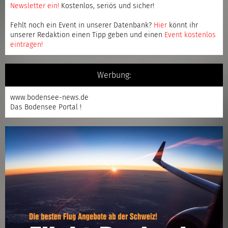
Newsletter ein
!
Kostenlos, seriös und sicher!
Fehlt noch ein Event in unserer Datenbank?
Hier
könnt ihr
unserer Redaktion einen Tipp geben und einen
Event kostenlos
eintragen
!
Werbung:
www.bodensee-news.de
Das Bodensee Portal !