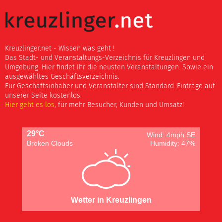
Kreuzlinger.net - Wissen was geht !
Das Stadt- und Veranstaltungs-Verzeichnis für Kreuzlingen und
Umgebung. Hier findet Ihr die neusten Veranstaltungen. Sowie ein
ausgewähltes Geschäftsverzeichnis.
Für Geschäftsinhaber und Veranstalter sind Standard-Einträge auf
unserer Seite kostenlos.
Hier geht es los
, für mehr Besucher, Kunden und Umsatz!
29°C
Wind: 4mph SE
Broken Clouds
Humidity: 47%
Wetter in Kreuzlingen