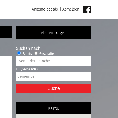
Angemeldet als:
|
Abmelden
Jetzt eintragen!
Suchen nach
Events
Geschäfte
in
(Gemeinde)
Suche
Karte: