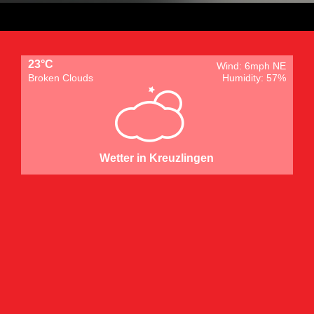
23°C
Wind: 6mph NE
Broken Clouds
Humidity: 57%
Wetter in Kreuzlingen