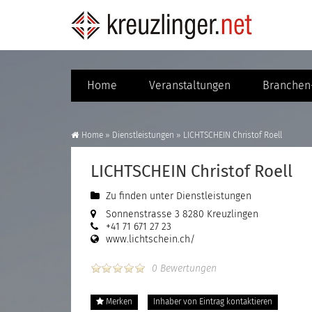
Home
Veranstaltungen
Branchen-
Home
»
Dienstleistungen
»
LICHTSCHEIN Christof Roell
LICHTSCHEIN Christof Roell
Zu finden unter
Dienstleistungen
Sonnenstrasse 3 8280 Kreuzlingen
+41 71 671 27 23
www.lichtschein.ch/
0 Bewertungen
Merken
Inhaber von Eintrag kontaktieren