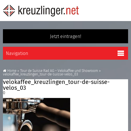
Jetzt eintragen!
Home
»
Tour de Suisse Rad AG – Velokaffee und Showroom
»
velokaffee_kreuzlingen_tour-de-suisse-velos_03
velokaffee_kreuzlingen_tour-de-suisse-
velos_03
0