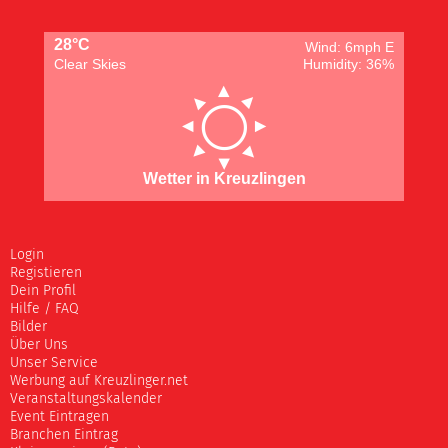
28°C
Wind: 6mph E
Clear Skies
Humidity: 36%
Wetter in Kreuzlingen
Login
Registieren
Dein Profil
Hilfe / FAQ
Bilder
Über Uns
Unser Service
Werbung auf Kreuzlinger.net
Veranstaltungskalender
Event Eintragen
Branchen Eintrag