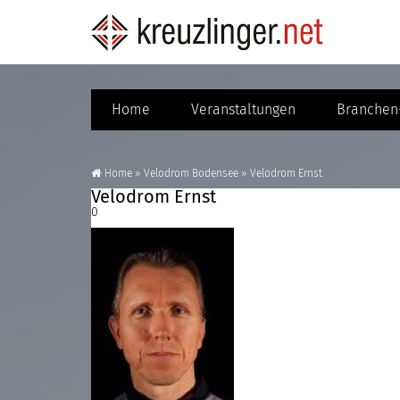
Home
Veranstaltungen
Branchen-
Home
»
Velodrom Bodensee
»
Velodrom Ernst
Velodrom Ernst
0