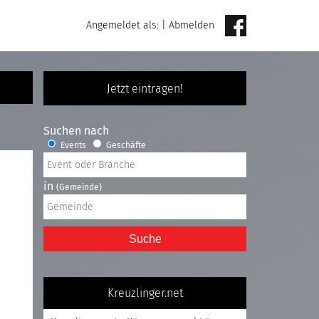
Angemeldet als:
|
Abmelden
Jetzt eintragen!
Suchen nach
Events
Geschäfte
in
(Gemeinde)
Suche
Kreuzlinger.net