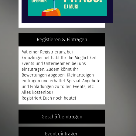
Registieren & Eintragen
Mit einer
Registrierung
bei
kreuzlinger.net habt Ihr die Möglichkeit
Events und Unternehmen bei uns
einzutragen. Zudem könnt Ihr
Bewertungen abgeben, Kleinanzeigen
eintragen und erhaltet Spezial-Angebote
und Einladungen zu tollen Events, etc.
Alles kostenlos !
Registriert
Euch noch heute!
Geschäft eintragen
Event eintragen