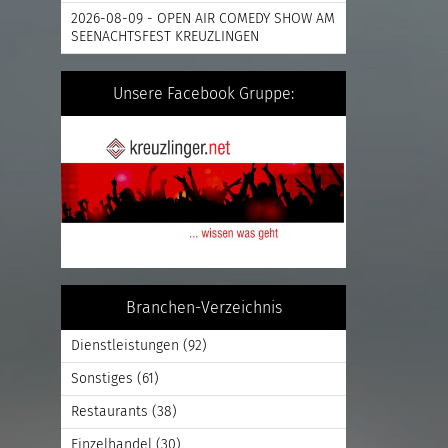
2026-08-09 - OPEN AIR COMEDY SHOW AM
SEENACHTSFEST KREUZLINGEN
Unsere Facebook Gruppe:
Branchen-Verzeichnis
Dienstleistungen
(92)
Sonstiges
(61)
Restaurants
(38)
Einzelhandel
(30)