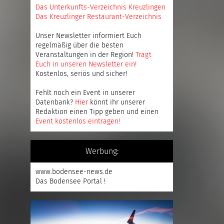
Das Unterkunfts-Verzeichnis Kreuzlingen
Das Kreuzlinger Restaurant-Verzeichnis
Unser Newsletter informiert Euch
regelmäßig über die besten
Veranstaltungen in der Region!
Tragt
Euch in unseren Newsletter ein
!
Kostenlos, seriös und sicher!
Fehlt noch ein Event in unserer
Datenbank?
Hier
könnt ihr unserer
Redaktion einen Tipp geben und einen
Event kostenlos eintragen
!
Werbung:
www.bodensee-news.de
Das Bodensee Portal !