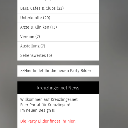
Bars, Cafes & Clubs
(23)
Unterkünfte
(20)
Ärzte & Kliniken
(13)
Vereine
(7)
Austellung
(7)
Sehenswertes
(6)
>>Hier findet Ihr die neuen Party Bilder
kreuzlinger.net News
Willkommen auf Kreuzlinger.net
Euer Portal für Kreuzlingen!
Im neuen Design !!!
Die Party Bilder findet Ihr hier!