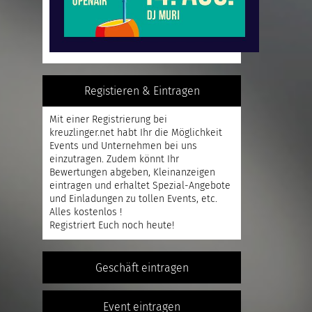
Registieren & Eintragen
Mit einer
Registrierung
bei
kreuzlinger.net habt Ihr die Möglichkeit
Events und Unternehmen bei uns
einzutragen. Zudem könnt Ihr
Bewertungen abgeben, Kleinanzeigen
eintragen und erhaltet Spezial-Angebote
und Einladungen zu tollen Events, etc.
Alles kostenlos !
Registriert
Euch noch heute!
Geschäft eintragen
Event eintragen