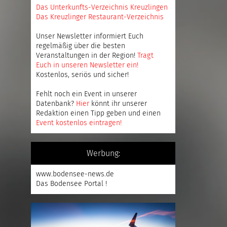
Das Unterkunfts-Verzeichnis Kreuzlingen
Das Kreuzlinger Restaurant-Verzeichnis
Unser Newsletter informiert Euch
regelmäßig über die besten
Veranstaltungen in der Region!
Tragt
Euch in unseren Newsletter ein
!
Kostenlos, seriös und sicher!
Fehlt noch ein Event in unserer
Datenbank?
Hier
könnt ihr unserer
Redaktion einen Tipp geben und einen
Event kostenlos eintragen
!
Werbung:
www.bodensee-news.de
Das Bodensee Portal !