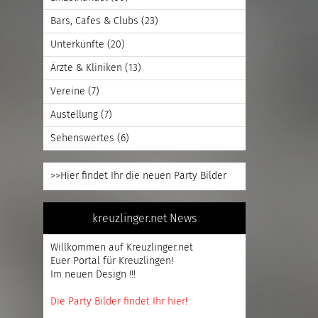
Bars, Cafes & Clubs
(23)
Unterkünfte
(20)
Ärzte & Kliniken
(13)
Vereine
(7)
Austellung
(7)
Sehenswertes
(6)
>>Hier findet Ihr die neuen Party Bilder
kreuzlinger.net News
Willkommen auf Kreuzlinger.net
Euer Portal für Kreuzlingen!
Im neuen Design !!!
Die Party Bilder findet Ihr hier!