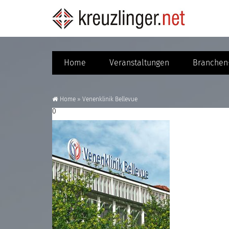
Home
Veranstaltungen
Branchen-
Home
»
Venenklinik Bellevue
0