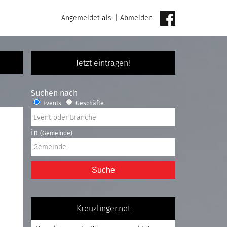
Angemeldet als:
|
Abmelden
Jetzt eintragen!
Suchen nach
Events
Geschäfte
in
(Gemeinde)
Suche
Kreuzlinger.net