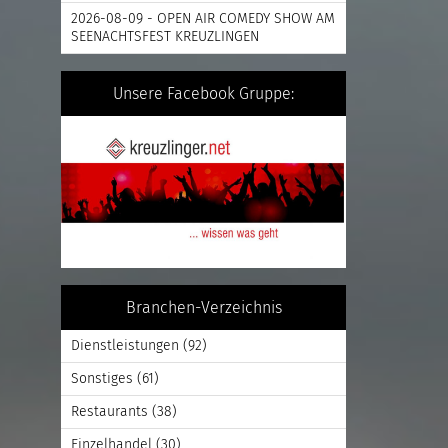
2026-08-09 - OPEN AIR COMEDY SHOW AM
SEENACHTSFEST KREUZLINGEN
Unsere Facebook Gruppe:
Branchen-Verzeichnis
Dienstleistungen
(92)
Sonstiges
(61)
Restaurants
(38)
Einzelhandel
(30)