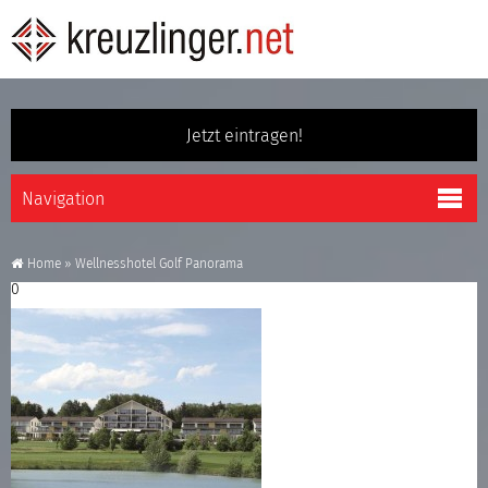
Jetzt eintragen!
Home
»
Wellnesshotel Golf Panorama
0