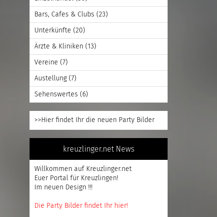
Bars, Cafes & Clubs
(23)
Unterkünfte
(20)
Ärzte & Kliniken
(13)
Vereine
(7)
Austellung
(7)
Sehenswertes
(6)
>>Hier findet Ihr die neuen Party Bilder
kreuzlinger.net News
Willkommen auf Kreuzlinger.net
Euer Portal für Kreuzlingen!
Im neuen Design !!!
Die Party Bilder findet Ihr hier!