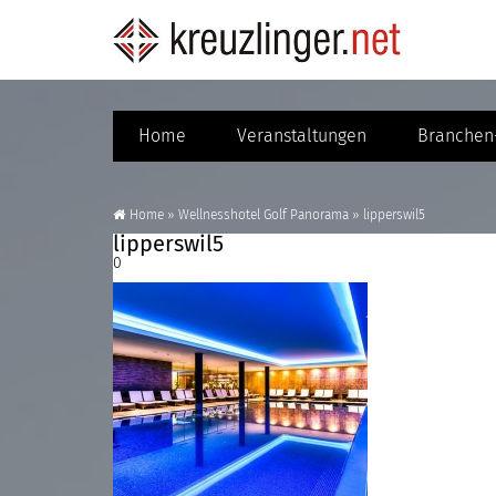
Home
Veranstaltungen
Branchen-
Home
»
Wellnesshotel Golf Panorama
»
lipperswil5
lipperswil5
0