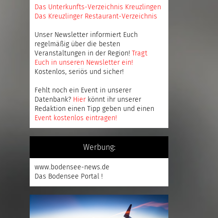
Das Unterkunfts-Verzeichnis Kreuzlingen
Das Kreuzlinger Restaurant-Verzeichnis
Unser Newsletter informiert Euch
regelmäßig über die besten
Veranstaltungen in der Region!
Tragt
Euch in unseren Newsletter ein
!
Kostenlos, seriös und sicher!
Fehlt noch ein Event in unserer
Datenbank?
Hier
könnt ihr unserer
Redaktion einen Tipp geben und einen
Event kostenlos eintragen
!
Werbung:
www.bodensee-news.de
Das Bodensee Portal !