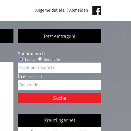
Angemeldet als:
|
Abmelden
Jetzt eintragen!
Suchen nach
Events
Geschäfte
in
(Gemeinde)
Suche
Kreuzlinger.net