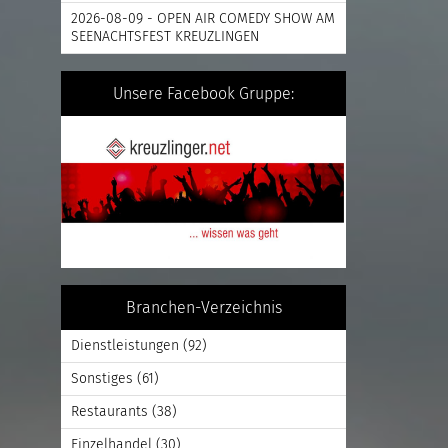
2026-08-09 - OPEN AIR COMEDY SHOW AM
SEENACHTSFEST KREUZLINGEN
Unsere Facebook Gruppe:
Branchen-Verzeichnis
Dienstleistungen
(92)
Sonstiges
(61)
Restaurants
(38)
Einzelhandel
(30)