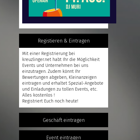
Registieren & Eintragen
Mit einer
Registrierung
bei
kreuzlinger.net habt Ihr die Möglichkeit
Events und Unternehmen bei uns
einzutragen. Zudem könnt Ihr
Bewertungen abgeben, Kleinanzeigen
eintragen und erhaltet Spezial-Angebote
und Einladungen zu tollen Events, etc.
Alles kostenlos !
Registriert
Euch noch heute!
Geschäft eintragen
Event eintragen