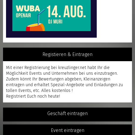
Registieren & Eintragen
Mit einer
Registrierung
bei kreuzlinger.net habt Ihr die
Möglichkeit Events und Unternehmen bei uns einzutragen.
Zudem könnt Ihr Bewertungen abgeben, Kleinanzeigen
eintragen und erhaltet Spezial-Angebote und Einladungen zu
tollen Events, etc. Alles kostenlos !
Registriert
Euch noch heute!
Geschäft eintragen
Event eintragen