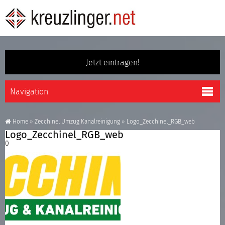
Jetzt eintragen!
Home
»
Zecchinel Umzug Kanalreinigung
»
Logo_Zecchinel_RGB_web
Logo_Zecchinel_RGB_web
0