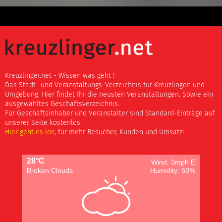
Kreuzlinger.net - Wissen was geht !
Das Stadt- und Veranstaltungs-Verzeichnis für Kreuzlingen und
Umgebung. Hier findet Ihr die neusten Veranstaltungen. Sowie ein
ausgewähltes Geschäftsverzeichnis.
Für Geschäftsinhaber und Veranstalter sind Standard-Einträge auf
unserer Seite kostenlos.
Hier geht es los
, für mehr Besucher, Kunden und Umsatz!
28°C
Wind: 3mph E
Broken Clouds
Humidity: 50%