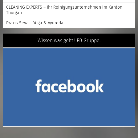
CLEANING EXPERTS – Ihr Reinigungsunternehmen im Kanton
Thurgau
Praxis Seva – Yoga & Ayureda
Wissen was geht ! FB Gruppe: