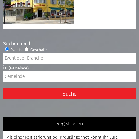
Suchen nach
Events
Geschäfte
in
(Gemeinde)
Suche
Registrieren
Mit einer
Registrierung
bei Kreuzlinger.net könnt Ihr Eure