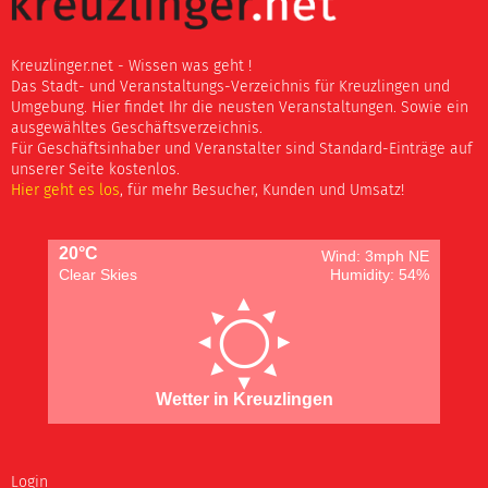
Kreuzlinger.net - Wissen was geht !
Das Stadt- und Veranstaltungs-Verzeichnis für Kreuzlingen und
Umgebung. Hier findet Ihr die neusten Veranstaltungen. Sowie ein
ausgewähltes Geschäftsverzeichnis.
Für Geschäftsinhaber und Veranstalter sind Standard-Einträge auf
unserer Seite kostenlos.
Hier geht es los
, für mehr Besucher, Kunden und Umsatz!
20°C
Wind: 3mph NE
Clear Skies
Humidity: 54%
Wetter in Kreuzlingen
Login