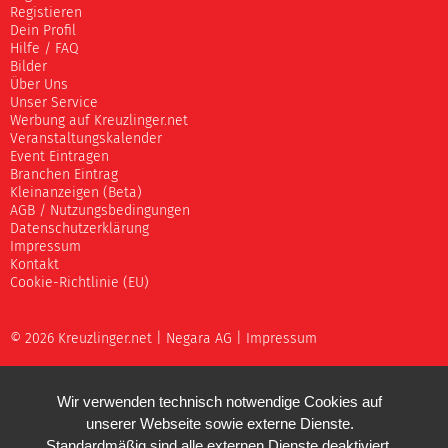
Registieren
Dein Profil
Hilfe / FAQ
Bilder
Über Uns
Unser Service
Werbung auf Kreuzlinger.net
Veranstaltungskalender
Event Eintragen
Branchen Eintrag
Kleinanzeigen (Beta)
AGB / Nutzungsbedingungen
Datenschutzerklärung
Impressum
Kontakt
Cookie-Richtlinie (EU)
© 2026 Kreuzlinger.net |
Negara AG
|
Impressum
Wir verwenden technisch notwendige Cookies auf
unserer Webseite sowie externe Dienste.
Standardmäßig sind alle externen Dienste deaktiviert.