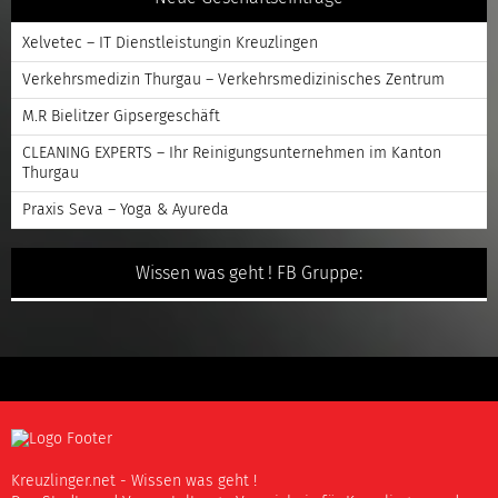
Xelvetec – IT Dienstleistungin Kreuzlingen
Verkehrsmedizin Thurgau – Verkehrsmedizinisches Zentrum
M.R Bielitzer Gipsergeschäft
CLEANING EXPERTS – Ihr Reinigungsunternehmen im Kanton
Thurgau
Praxis Seva – Yoga & Ayureda
Wissen was geht ! FB Gruppe:
Kreuzlinger.net - Wissen was geht !