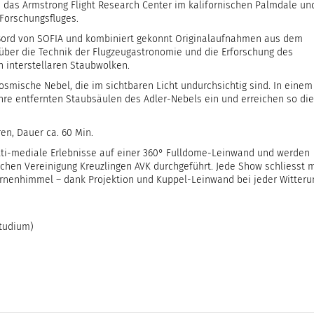
das Armstrong Flight Research Center im kalifornischen Palmdale un
Forschungsfluges.
 Bord von SOFIA und kombiniert gekonnt Originalaufnahmen aus dem
über die Technik der Flugzeugastronomie und die Erforschung des
 interstellaren Staubwolken.
kosmische Nebel, die im sichtbaren Licht undurchsichtig sind. In einem
hre entfernten Staubsäulen des Adler-Nebels ein und erreichen so die
en, Dauer ca. 60 Min.
lti-mediale Erlebnisse auf einer 360° Fulldome-Leinwand und werden
chen Vereinigung Kreuzlingen AVK durchgeführt. Jede Show schliesst m
ternenhimmel – dank Projektion und Kuppel-Leinwand bei jeder Witteru
Studium)