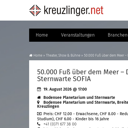
Home
Veranstaltungen
Branchen-
Home
»
Theater, Show & Bühne
»
50.000 Fuß über dem Meer – D
50.000 Fuß über dem Meer – D
Sternwarte SOFIA
19. August 2026
@ 17:00
Bodensee Planetarium und Sternwarte
Bodensee Planetarium und Sternwarte, Breite
Kreuzlingen
Preis:
CHF 12.00 - Erwachsene, CHF 8.00 - Reduz
Studium), CHF 6.00 - Kinder bis 16 Jahre
+41 (0)71 677 38 00