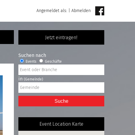
Angemeldet als:
|
Abmelden
Jetzt eintragen!
Suchen nach
Events
Geschäfte
in
(Gemeinde)
Suche
Event Location Karte