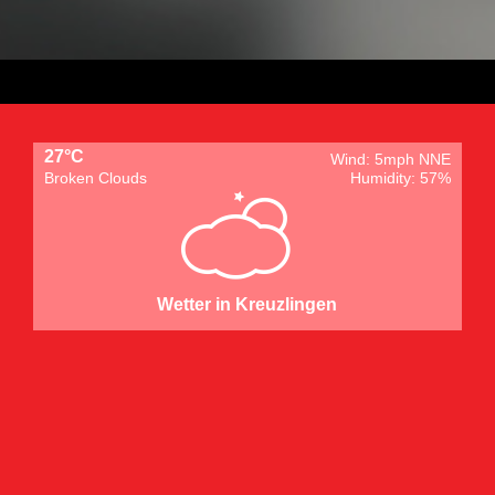
27°C
Wind: 5mph NNE
Broken Clouds
Humidity: 57%
Wetter in Kreuzlingen