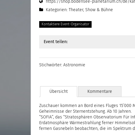
https://shop.bodensee-planetarium.ch/de/ka
Kategorien:
Theater, Show & Bühne
Kontaktiere Event-Organisator
Event teilen:
Stichwörter:
Astronomie
Übersicht
Kommentare
Zuschauer kommen an Bord eines Fluges 15’000 Me
Geheimnisse der Sternentstehung. Ab 10 Jahren.
”SOFIA”, das “Stratosphären Observatorium Für I
Erdatmosphäre Wärmestrahlung ferner Himmelsobj
fernen Gasnebeln beobachten, die im Spektrum de