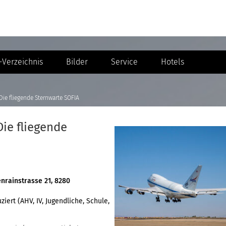
Verzeichnis
Bilder
Service
Hotels
ie fliegende Sternwarte SOFIA
ie fliegende
nrainstrasse 21, 8280
iert (AHV, IV, Jugendliche, Schule,