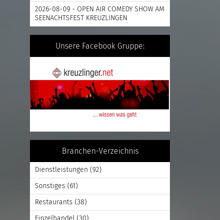
2026-08-09 - OPEN AIR COMEDY SHOW AM
SEENACHTSFEST KREUZLINGEN
Unsere Facebook Gruppe:
Branchen-Verzeichnis
Dienstleistungen
(92)
Sonstiges
(61)
Restaurants
(38)
Einzelhandel
(30)