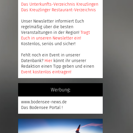
Das Unterkunfts-Verzeichnis Kreuzlingen
Das Kreuzlinger Restaurant-Verzeichnis
Unser Newsletter informiert Euch
regelmäßig über die besten
Veranstaltungen in der Region!
Tragt
Euch in unseren Newsletter ein
!
Kostenlos, seriös und sicher!
Fehlt noch ein Event in unserer
Datenbank?
Hier
könnt ihr unserer
Redaktion einen Tipp geben und einen
Event kostenlos eintragen
!
Werbung:
www.bodensee-news.de
Das Bodensee Portal !