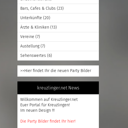
Bars, Cafes & Clubs
(23)
Unterkünfte
(20)
Ärzte & Kliniken
(13)
Vereine
(7)
Austellung
(7)
Sehenswertes
(6)
>>Hier findet Ihr die neuen Party Bilder
kreuzlinger.net News
Willkommen auf Kreuzlinger.net
Euer Portal für Kreuzlingen!
Im neuen Design !!!
Die Party Bilder findet Ihr hier!