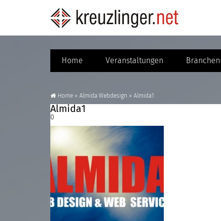
Home
Veranstaltungen
Branchen-
Home
»
Almida Webdesign
»
Almida1
Almida1
0