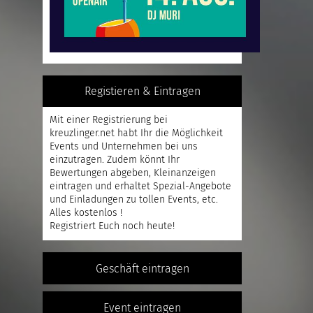
Registieren & Eintragen
Mit einer
Registrierung
bei
kreuzlinger.net habt Ihr die Möglichkeit
Events und Unternehmen bei uns
einzutragen. Zudem könnt Ihr
Bewertungen abgeben, Kleinanzeigen
eintragen und erhaltet Spezial-Angebote
und Einladungen zu tollen Events, etc.
Alles kostenlos !
Registriert
Euch noch heute!
Geschäft eintragen
Event eintragen