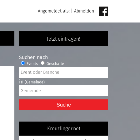
Angemeldet als:
|
Abmelden
Jetzt eintragen!
Suchen nach
Events
Geschäfte
in
(Gemeinde)
Suche
Kreuzlinger.net