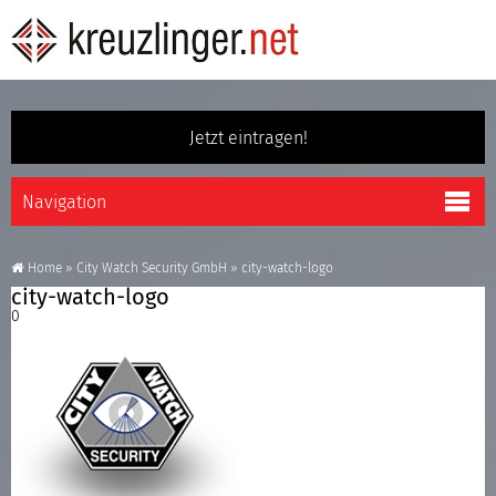
Jetzt eintragen!
Home
»
City Watch Security GmbH
»
city-watch-logo
city-watch-logo
0