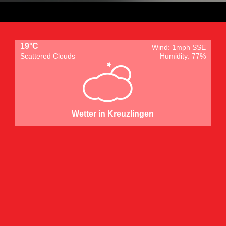
19°C
Wind: 1mph SSE
Scattered Clouds
Humidity: 77%
Wetter in Kreuzlingen