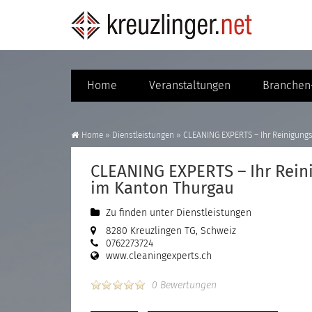
Home
Veranstaltungen
Branchen-
Home
»
Dienstleistungen
»
CLEANING EXPERTS – Ihr Reinigun
CLEANING EXPERTS – Ihr Rei
im Kanton Thurgau
Zu finden unter
Dienstleistungen
8280 Kreuzlingen TG, Schweiz
0762273724
www.cleaningexperts.ch
0 Bewertungen