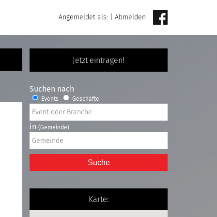
Angemeldet als:
|
Abmelden
Jetzt eintragen!
Suchen nach
Events
Geschäfte
in
(Gemeinde)
Suche
Karte: