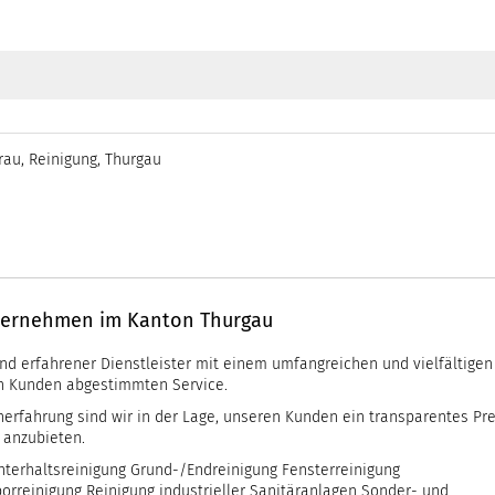
rau
,
Reinigung
,
Thurgau
nternehmen im Kanton Thurgau
nd erfahrener Dienstleister mit einem umfangreichen und vielfältigen
en Kunden abgestimmten Service.
erfahrung sind wir in der Lage, unseren Kunden ein transparentes Pre
 anzubieten.
Unterhaltsreinigung Grund-/Endreinigung Fensterreinigung
rreinigung Reinigung industrieller Sanitäranlagen Sonder- und