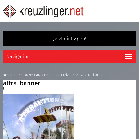
Jetzt eintragen!
Home
»
CONNY-LAND Bodensee Freizeitpark
»
attra_banner
attra_banner
0