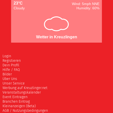
23°C
Wind: 5mph NNE
Cloudy
Humidity: 60%
Wetter in Kreuzlingen
Login
Registieren
Dein Profil
Hilfe / FAQ
Bilder
Über Uns
Unser Service
Werbung auf Kreuzlinger.net
Veranstaltungskalender
Event Eintragen
Branchen Eintrag
Kleinanzeigen (Beta)
AGB / Nutzungsbedingungen