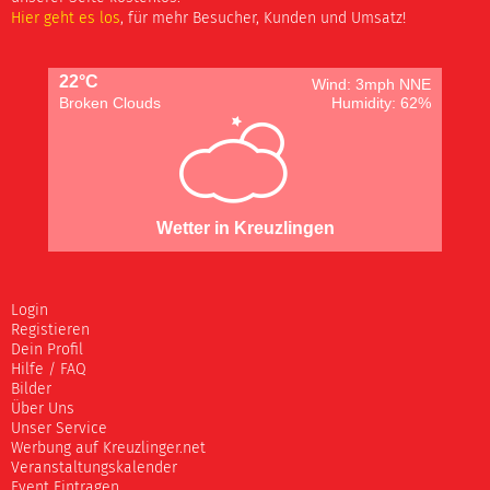
Hier geht es los
, für mehr Besucher, Kunden und Umsatz!
22°C
Wind: 3mph NNE
Broken Clouds
Humidity: 62%
Wetter in Kreuzlingen
Login
Registieren
Dein Profil
Hilfe / FAQ
Bilder
Über Uns
Unser Service
Werbung auf Kreuzlinger.net
Veranstaltungskalender
Event Eintragen