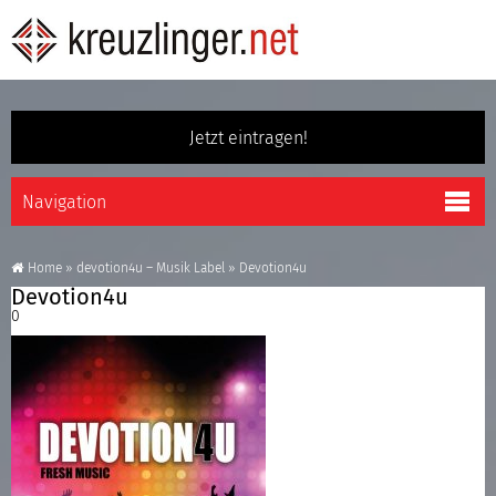
Jetzt eintragen!
Home
»
devotion4u – Musik Label
»
Devotion4u
Devotion4u
0