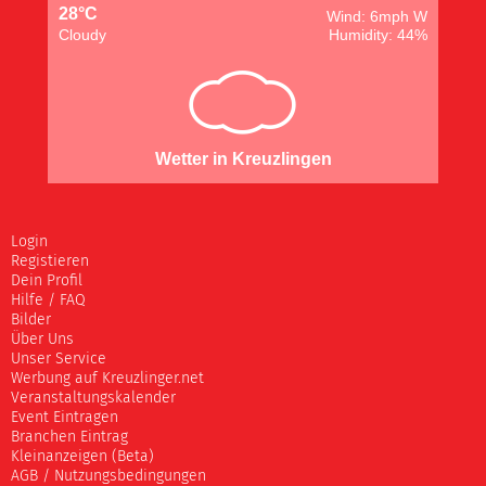
28°C
Wind: 6mph W
Cloudy
Humidity: 44%
Wetter in Kreuzlingen
Login
Registieren
Dein Profil
Hilfe / FAQ
Bilder
Über Uns
Unser Service
Werbung auf Kreuzlinger.net
Veranstaltungskalender
Event Eintragen
Branchen Eintrag
Kleinanzeigen (Beta)
AGB / Nutzungsbedingungen