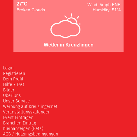
27°C
Wind: 5mph ENE
Broken Clouds
Humidity: 51%
Wetter in Kreuzlingen
Login
Registieren
Dein Profil
Hilfe / FAQ
Bilder
Über Uns
Unser Service
Werbung auf Kreuzlinger.net
Veranstaltungskalender
Event Eintragen
Branchen Eintrag
Kleinanzeigen (Beta)
AGB / Nutzungsbedingungen