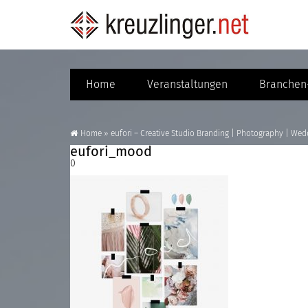
Home
Veranstaltungen
Branchen-
Home
»
eufori – Creative Studio Branding | Photography | Wed
eufori_mood
0