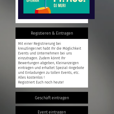
Registieren & Eintragen
Mit einer
Registrierung
bei
kreuzlinger.net habt Ihr die Möglichkeit
Events und Unternehmen bei uns
einzutragen. Zudem könnt Ihr
Bewertungen abgeben, Kleinanzeigen
eintragen und erhaltet Spezial-Angebote
und Einladungen zu tollen Events, etc.
Alles kostenlos !
Registriert
Euch noch heute!
Geschäft eintragen
Event eintragen