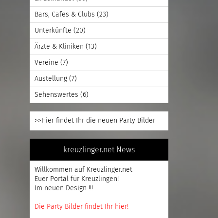
Bars, Cafes & Clubs
(23)
Unterkünfte
(20)
Ärzte & Kliniken
(13)
Vereine
(7)
Austellung
(7)
Sehenswertes
(6)
>>Hier findet Ihr die neuen Party Bilder
kreuzlinger.net News
Willkommen auf Kreuzlinger.net
Euer Portal für Kreuzlingen!
Im neuen Design !!!
Die Party Bilder findet Ihr hier!