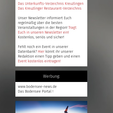
Das Unterkunfts-Verzeichnis Kreuzlingen
Das Kreuzlinger Restaurant-Verzeichnis
Unser Newsletter informiert Euch
regelmäßig über die besten
Veranstaltungen in der Region!
Tragt
Euch in unseren Newsletter ein
!
Kostenlos, seriös und sicher!
Fehlt noch ein Event in unserer
Datenbank?
Hier
könnt ihr unserer
Redaktion einen Tipp geben und einen
Event kostenlos eintragen
!
Werbung:
www.bodensee-news.de
Das Bodensee Portal !