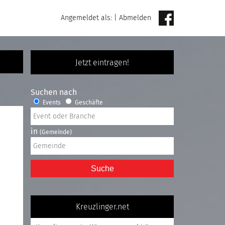
Angemeldet als:
|
Abmelden
Jetzt eintragen!
Suchen nach
Events
Geschäfte
in
(Gemeinde)
Suche
Kreuzlinger.net