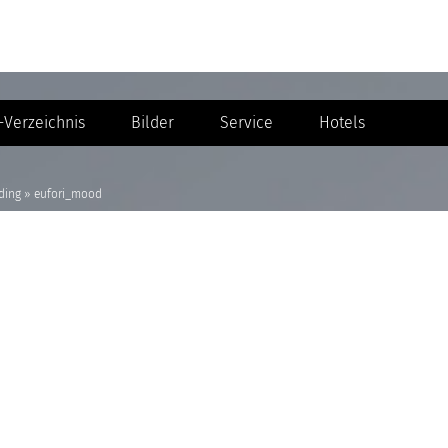
Verzeichnis
Bilder
Service
Hotels
ding
»
eufori_mood