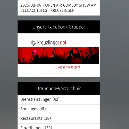
2026-08-09 - OPEN AIR COMEDY SHOW AM
SEENACHTSFEST KREUZLINGEN
Unsere Facebook Gruppe:
Branchen-Verzeichnis
Dienstleistungen
(92)
Sonstiges
(61)
Restaurants
(38)
Einzelhandel
(30)