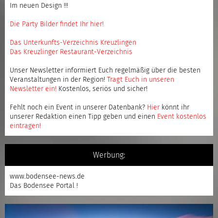
Im neuen Design !!!
Die Party Bilder findet Ihr hier!
Das Unterkunfts-Verzeichnis Kreuzlingen
Das Kreuzlinger Restaurant-Verzeichnis
Unser Newsletter informiert Euch regelmäßig über die besten
Veranstaltungen in der Region!
Tragt Euch in unseren
Newsletter ein
!
Kostenlos, seriös und sicher!
Fehlt noch ein Event in unserer Datenbank?
Hier
könnt ihr
unserer Redaktion einen Tipp geben und einen
Event kostenlos
eintragen
!
Werbung:
www.bodensee-news.de
Das Bodensee Portal !