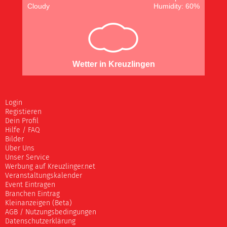
Cloudy
Humidity: 60%
Wetter in Kreuzlingen
Login
Registieren
Dein Profil
Hilfe / FAQ
Bilder
Über Uns
Unser Service
Werbung auf Kreuzlinger.net
Veranstaltungskalender
Event Eintragen
Branchen Eintrag
Kleinanzeigen (Beta)
AGB / Nutzungsbedingungen
Datenschutzerklärung