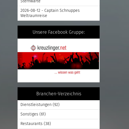
Sternwarte
2026-08-12 - Captain Schnuppes
Weltraumreise
Unsere Facebook Gruppe:
Branchen-Verzeichnis
Dienstleistungen
(92)
Sonstiges
(61)
Restaurants
(38)