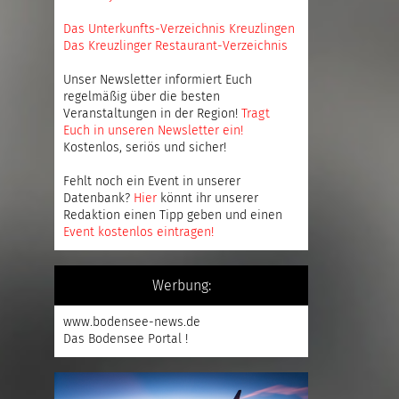
Das Unterkunfts-Verzeichnis Kreuzlingen
Das Kreuzlinger Restaurant-Verzeichnis
Unser Newsletter informiert Euch
regelmäßig über die besten
Veranstaltungen in der Region!
Tragt
Euch in unseren Newsletter ein
!
Kostenlos, seriös und sicher!
Fehlt noch ein Event in unserer
Datenbank?
Hier
könnt ihr unserer
Redaktion einen Tipp geben und einen
Event kostenlos eintragen
!
Werbung:
www.bodensee-news.de
Das Bodensee Portal !