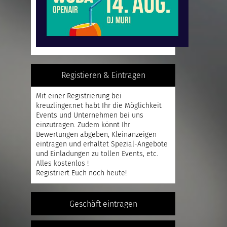
Registieren & Eintragen
Mit einer
Registrierung
bei
kreuzlinger.net habt Ihr die Möglichkeit
Events und Unternehmen bei uns
einzutragen. Zudem könnt Ihr
Bewertungen abgeben, Kleinanzeigen
eintragen und erhaltet Spezial-Angebote
und Einladungen zu tollen Events, etc.
Alles kostenlos !
Registriert
Euch noch heute!
Geschäft eintragen