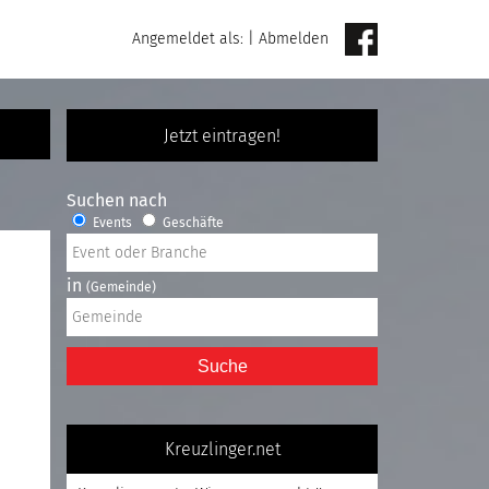
Angemeldet als:
|
Abmelden
Jetzt eintragen!
Suchen nach
Events
Geschäfte
in
(Gemeinde)
Suche
Kreuzlinger.net