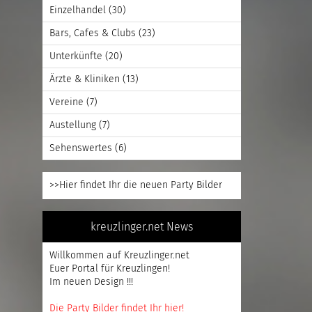
Einzelhandel
(30)
Bars, Cafes & Clubs
(23)
Unterkünfte
(20)
Ärzte & Kliniken
(13)
Vereine
(7)
Austellung
(7)
Sehenswertes
(6)
>>Hier findet Ihr die neuen Party Bilder
kreuzlinger.net News
Willkommen auf Kreuzlinger.net
Euer Portal für Kreuzlingen!
Im neuen Design !!!
Die Party Bilder findet Ihr hier!