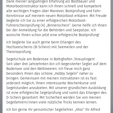
Dank meiner langjährigen Erfahrung als Bootbauer und
Motorbootinstruktor kann ich Ihnen schnell und kompetent
alle wichtigen Fragen über Manöver, Bootprüfung und Fahr-
Kenntnisse auf meinem neuen Motorboot erklären. Mit Freude
begleite ich Sie zu einer erfolgreichen Motorboot-
Führerscheinprüfung (A) „Binnenschein“. Gerne helfe ich Ihnen
bei der Anmeldung für die Behörden und Seepolizei. Ich
wünsche Ihnen schon jetzt eine erfolgreiche Bootprüfung!
Ich begleite Sie auch gerne beim Erlangen des
Hochseescheins (B-Schein) mit Seemeilen und der
Theorieprüfung.
Segelschule am Bodensee in Bottighofen /Kreuzlingen!
Seit über drei Jahrzehnten bin ich begeisterter Segler auf dem
Bodensee und den Weltmeeren. Ich freue mich ganz
besonders Ihnen das schöne „Hobby Segeln“ näher zu
bringen. Gemeinsam mit meinen Instruktoren ist es fast
jederzeit möglich, Ihnen interessante Wochenkurse und
Segelstunden anzubieten. Mit unserer gründlichen Ausbildung
ist eine erfolgreiche Segelprüfung und somit das Erlangen des
D-Schein garantiert. Mit Sicherheit werden Sie von meinen
Segellehrern/innen viele nützliche Tricks kennen lernen.
Ich bin gerne Ihr persönlicher Segellehrer. „Ahoi“ Ihr Alfred