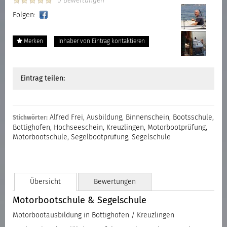
0 Bewertungen
Folgen:
Merken
Inhaber von Eintrag kontaktieren
Eintrag teilen:
Alfred Frei
,
Ausbildung
,
Binnenschein
,
Bootsschule
,
Stichwörter:
Bottighofen
,
Hochseeschein
,
Kreuzlingen
,
Motorbootprüfung
,
Motorbootschule
,
Segelbootprüfung
,
Segelschule
Übersicht
Bewertungen
Motorbootschule & Segelschule
Motorbootausbildung in Bottighofen / Kreuzlingen