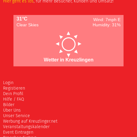
Hier geht es los
, für mehr Besucher, Kunden und Umsatz!
31°C
Wind: 7mph E
Clear Skies
Humidity: 31%
Wetter in Kreuzlingen
Login
Registieren
Dein Profil
Hilfe / FAQ
Bilder
Über Uns
Unser Service
Werbung auf Kreuzlinger.net
Veranstaltungskalender
Event Eintragen