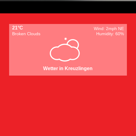
21°C
Wind: 2mph NE
Broken Clouds
Humidity: 60%
Wetter in Kreuzlingen