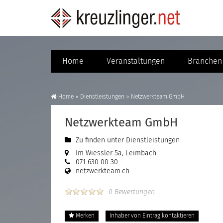
Home
Veranstaltungen
Branchen-
Home
»
Dienstleistungen
»
Netzwerkteam GmbH
Netzwerkteam GmbH
Zu finden unter
Dienstleistungen
Im Wiessler 5a, Leimbach
071 630 00 30
netzwerkteam.ch
0 Bewertungen
Merken
Inhaber von Eintrag kontaktieren