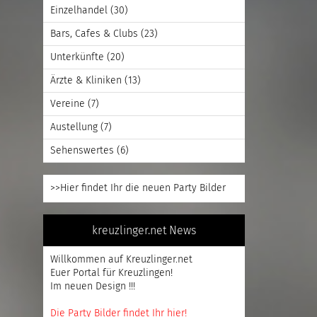
Einzelhandel
(30)
Bars, Cafes & Clubs
(23)
Unterkünfte
(20)
Ärzte & Kliniken
(13)
Vereine
(7)
Austellung
(7)
Sehenswertes
(6)
>>Hier findet Ihr die neuen Party Bilder
kreuzlinger.net News
Willkommen auf Kreuzlinger.net
Euer Portal für Kreuzlingen!
Im neuen Design !!!
Die Party Bilder findet Ihr hier!