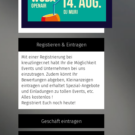
Registieren & Eintragen
Mit einer
Registrierung
bei
kreuzlinger.net habt Ihr die Möglichkeit
Events und Unternehmen bei uns
einzutragen. Zudem könnt Ihr
Bewertungen abgeben, Kleinanzeigen
eintragen und erhaltet Spezial-Angebote
und Einladungen zu tollen Events, etc.
Alles kostenlos !
Registriert
Euch noch heute!
Geschäft eintragen