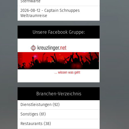
Sternwarte
2026-08-12 - Captain Schnuppes
Weltraumreise
Unsere Facebook Gruppe:
Branchen-Verzeichnis
Dienstleistungen
(92)
Sonstiges
(61)
Restaurants
(38)