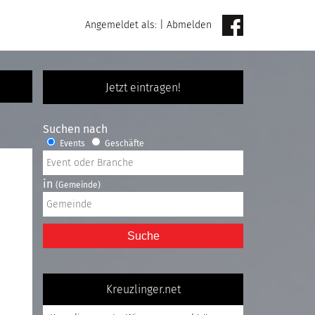
Angemeldet als:
|
Abmelden
Jetzt eintragen!
Suchen nach
Events
Geschäfte
in
(Gemeinde)
Suche
Kreuzlinger.net