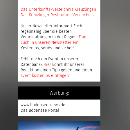
Das Unterkunfts-Verzeichnis Kreuzlingen
Das Kreuzlinger Restaurant-Verzeichnis
Unser Newsletter informiert Euch
regelmäßig über die besten
Veranstaltungen in der Region!
Tragt
Euch in unseren Newsletter ein
!
Kostenlos, seriös und sicher!
Fehlt noch ein Event in unserer
Datenbank?
Hier
könnt ihr unserer
Redaktion einen Tipp geben und einen
Event kostenlos eintragen
!
Werbung:
www.bodensee-news.de
Das Bodensee Portal !