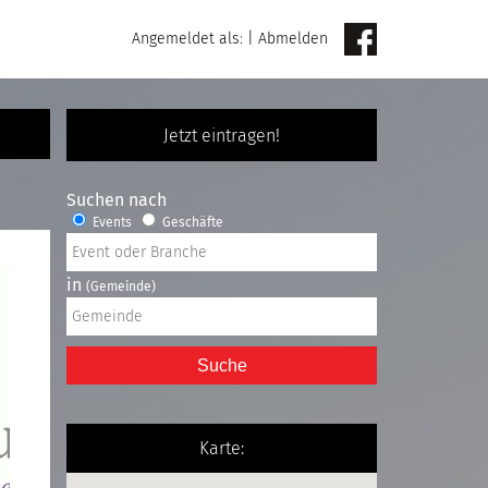
Angemeldet als:
|
Abmelden
Jetzt eintragen!
Suchen nach
Events
Geschäfte
in
(Gemeinde)
Suche
Karte: