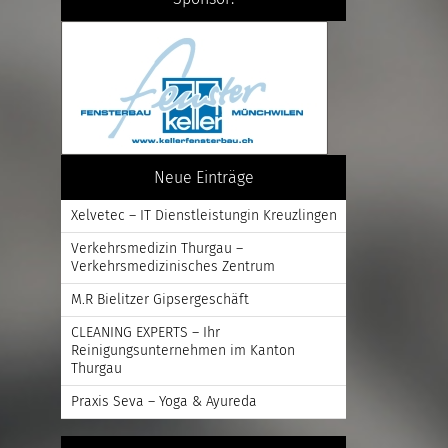
Neue Einträge
Xelvetec – IT Dienstleistungin Kreuzlingen
Verkehrsmedizin Thurgau –
Verkehrsmedizinisches Zentrum
M.R Bielitzer Gipsergeschäft
CLEANING EXPERTS – Ihr
Reinigungsunternehmen im Kanton
Thurgau
Praxis Seva – Yoga & Ayureda