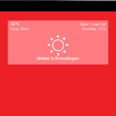
31°C
Wind: 7mph SE
Clear Skies
Humidity: 31%
Wetter in Kreuzlingen