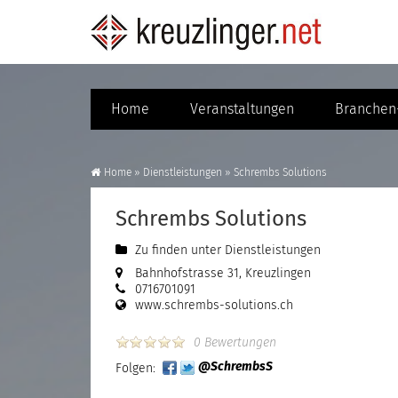
Home
Veranstaltungen
Branchen-
Home
»
Dienstleistungen
»
Schrembs Solutions
Schrembs Solutions
Zu finden unter
Dienstleistungen
Bahnhofstrasse 31, Kreuzlingen
0716701091
www.schrembs-solutions.ch
0 Bewertungen
@SchrembsS
Folgen: