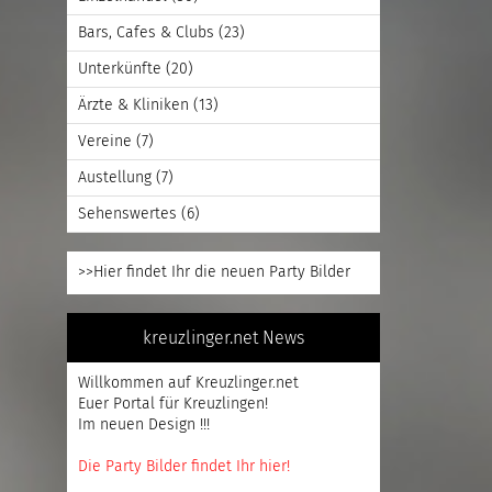
Bars, Cafes & Clubs
(23)
Unterkünfte
(20)
Ärzte & Kliniken
(13)
Vereine
(7)
Austellung
(7)
Sehenswertes
(6)
>>Hier findet Ihr die neuen Party Bilder
kreuzlinger.net News
Willkommen auf Kreuzlinger.net
Euer Portal für Kreuzlingen!
Im neuen Design !!!
Die Party Bilder findet Ihr hier!