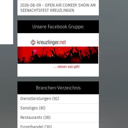
2026-08-09 - OPEN AIR COMEDY SHOW AM
SEENACHTSFEST KREUZLINGEN
Unsere Facebook Gruppe:
Branchen-Verzeichnis
Dienstleistungen
(92)
Sonstiges
(61)
Restaurants
(38)
Einzelhandel
(30)