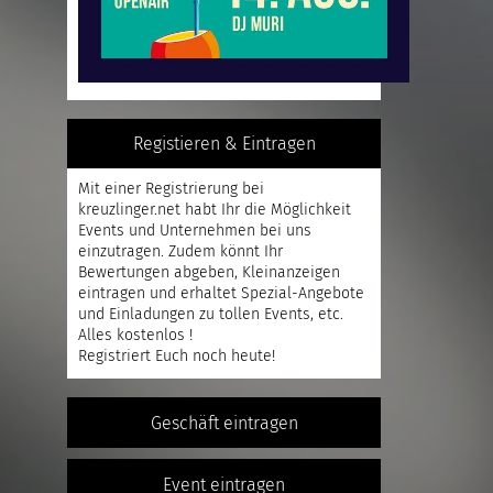
Registieren & Eintragen
Mit einer
Registrierung
bei
kreuzlinger.net habt Ihr die Möglichkeit
Events und Unternehmen bei uns
einzutragen. Zudem könnt Ihr
Bewertungen abgeben, Kleinanzeigen
eintragen und erhaltet Spezial-Angebote
und Einladungen zu tollen Events, etc.
Alles kostenlos !
Registriert
Euch noch heute!
Geschäft eintragen
Event eintragen