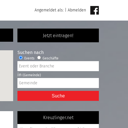
Angemeldet als:
|
Abmelden
Jetzt eintragen!
Suchen nach
Events
Geschäfte
in
(Gemeinde)
Suche
Kreuzlinger.net