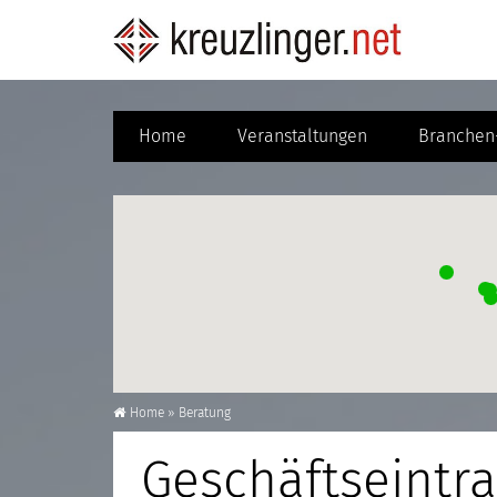
Home
Veranstaltungen
Branchen-
Home
»
Beratung
Geschäftseintra