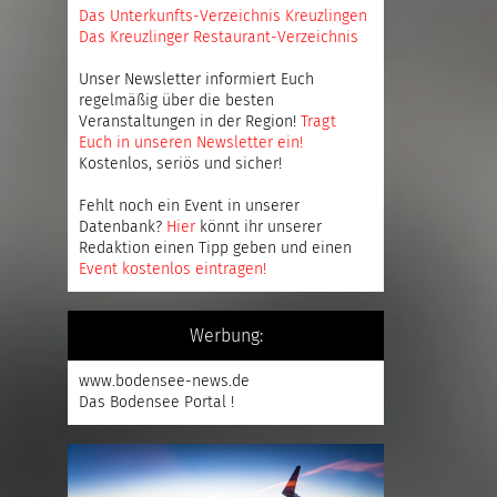
Das Unterkunfts-Verzeichnis Kreuzlingen
Das Kreuzlinger Restaurant-Verzeichnis
Unser Newsletter informiert Euch
regelmäßig über die besten
Veranstaltungen in der Region!
Tragt
Euch in unseren Newsletter ein
!
Kostenlos, seriös und sicher!
Fehlt noch ein Event in unserer
Datenbank?
Hier
könnt ihr unserer
Redaktion einen Tipp geben und einen
Event kostenlos eintragen
!
Werbung:
www.bodensee-news.de
Das Bodensee Portal !