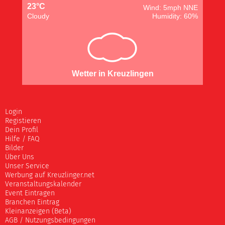
23°C
Wind: 5mph NNE
Cloudy
Humidity: 60%
Wetter in Kreuzlingen
Login
Registieren
Dein Profil
Hilfe / FAQ
Bilder
Über Uns
Unser Service
Werbung auf Kreuzlinger.net
Veranstaltungskalender
Event Eintragen
Branchen Eintrag
Kleinanzeigen (Beta)
AGB / Nutzungsbedingungen