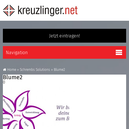
Jetzt eintragen!
Home
»
Schrembs Solutions
»
Blume2
Blume2
0