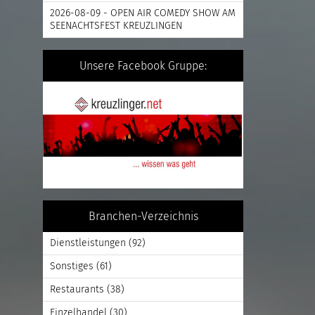
2026-08-09 - OPEN AIR COMEDY SHOW AM
SEENACHTSFEST KREUZLINGEN
Unsere Facebook Gruppe:
Branchen-Verzeichnis
Dienstleistungen
(92)
Sonstiges
(61)
Restaurants
(38)
Einzelhandel
(30)