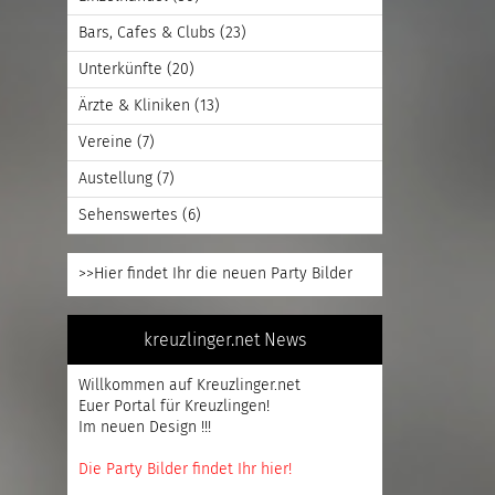
Bars, Cafes & Clubs
(23)
Unterkünfte
(20)
Ärzte & Kliniken
(13)
Vereine
(7)
Austellung
(7)
Sehenswertes
(6)
>>Hier findet Ihr die neuen Party Bilder
kreuzlinger.net News
Willkommen auf Kreuzlinger.net
Euer Portal für Kreuzlingen!
Im neuen Design !!!
Die Party Bilder findet Ihr hier!