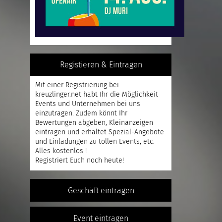
Registieren & Eintragen
Mit einer
Registrierung
bei
kreuzlinger.net habt Ihr die Möglichkeit
Events und Unternehmen bei uns
einzutragen. Zudem könnt Ihr
Bewertungen abgeben, Kleinanzeigen
eintragen und erhaltet Spezial-Angebote
und Einladungen zu tollen Events, etc.
Alles kostenlos !
Registriert
Euch noch heute!
Geschäft eintragen
Event eintragen