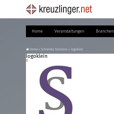
Home
Veranstaltungen
Branchen-
Home
»
Schrembs Solutions
»
logoklein
logoklein
0