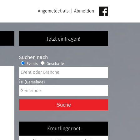
Angemeldet als:
|
Abmelden
Jetzt eintragen!
Suchen nach
Events
Geschäfte
in
(Gemeinde)
Suche
Kreuzlinger.net