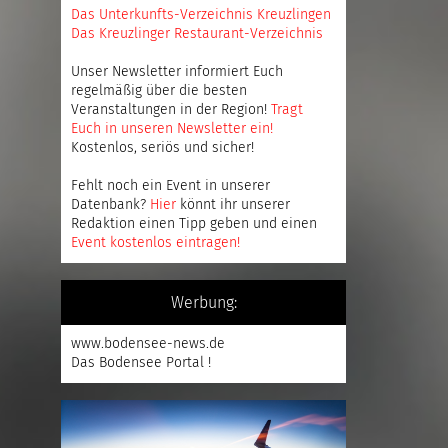
Das Unterkunfts-Verzeichnis Kreuzlingen
Das Kreuzlinger Restaurant-Verzeichnis
Unser Newsletter informiert Euch
regelmäßig über die besten
Veranstaltungen in der Region!
Tragt
Euch in unseren Newsletter ein
!
Kostenlos, seriös und sicher!
Fehlt noch ein Event in unserer
Datenbank?
Hier
könnt ihr unserer
Redaktion einen Tipp geben und einen
Event kostenlos eintragen
!
Werbung:
www.bodensee-news.de
Das Bodensee Portal !