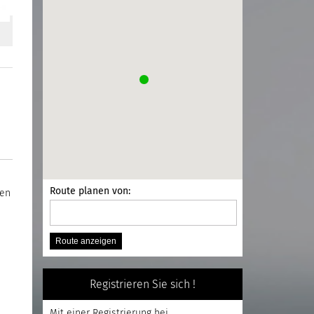
Route planen von:
len
e
Registrieren Sie sich !
Mit einer
Registrierung
bei