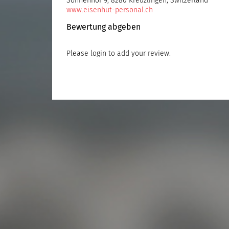
Sonnenhof 9, 8280 Kreuzlingen, Switzerland
www.eisenhut-personal.ch
Bewertung abgeben
Please
login
to add your review.