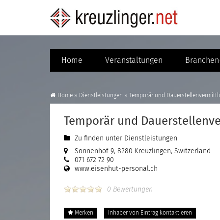
Home
Veranstaltungen
Branchen-
Home
»
Dienstleistungen
»
Temporär und Dauerstellenvermitt
Temporär und Dauerstellenve
Zu finden unter
Dienstleistungen
Sonnenhof 9, 8280 Kreuzlingen, Switzerland
071 672 72 90
www.eisenhut-personal.ch
0 Bewertungen
Merken
Inhaber von Eintrag kontaktieren