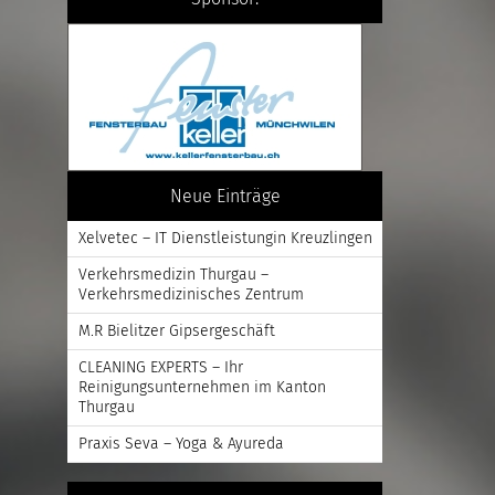
Neue Einträge
Xelvetec – IT Dienstleistungin Kreuzlingen
Verkehrsmedizin Thurgau –
Verkehrsmedizinisches Zentrum
M.R Bielitzer Gipsergeschäft
CLEANING EXPERTS – Ihr
Reinigungsunternehmen im Kanton
Thurgau
Praxis Seva – Yoga & Ayureda