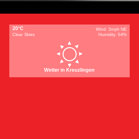
20°C
Wind: 3mph NE
Clear Skies
Humidity: 54%
Wetter in Kreuzlingen