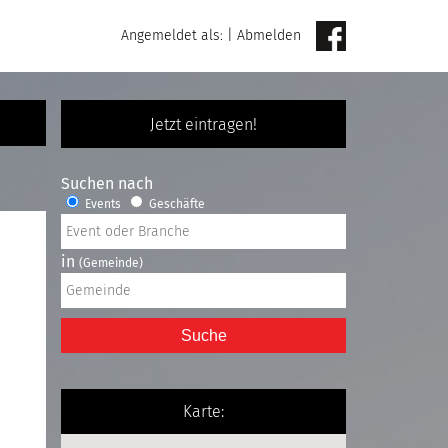
Angemeldet als:
|
Abmelden
Jetzt eintragen!
Suchen nach
Events
Geschäfte
in
(Gemeinde)
Suche
Karte: