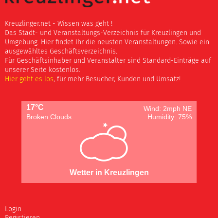
Kreuzlinger.net - Wissen was geht !
Das Stadt- und Veranstaltungs-Verzeichnis für Kreuzlingen und
Umgebung. Hier findet Ihr die neusten Veranstaltungen. Sowie ein
ausgewähltes Geschäftsverzeichnis.
Für Geschäftsinhaber und Veranstalter sind Standard-Einträge auf
unserer Seite kostenlos.
Hier geht es los
, für mehr Besucher, Kunden und Umsatz!
17°C
Wind: 2mph NE
Broken Clouds
Humidity: 75%
Wetter in Kreuzlingen
Login