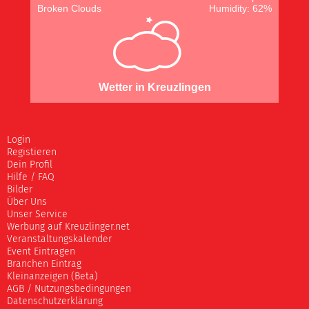
Broken Clouds
Humidity: 62%
Wetter in Kreuzlingen
Login
Registieren
Dein Profil
Hilfe / FAQ
Bilder
Über Uns
Unser Service
Werbung auf Kreuzlinger.net
Veranstaltungskalender
Event Eintragen
Branchen Eintrag
Kleinanzeigen (Beta)
AGB / Nutzungsbedingungen
Datenschutzerklärung