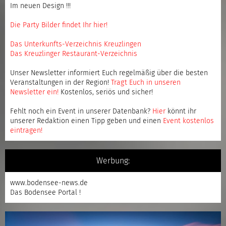
Im neuen Design !!!
Die Party Bilder findet Ihr hier!
Das Unterkunfts-Verzeichnis Kreuzlingen
Das Kreuzlinger Restaurant-Verzeichnis
Unser Newsletter informiert Euch regelmäßig über die besten
Veranstaltungen in der Region!
Tragt Euch in unseren
Newsletter ein
!
Kostenlos, seriös und sicher!
Fehlt noch ein Event in unserer Datenbank?
Hier
könnt ihr
unserer Redaktion einen Tipp geben und einen
Event kostenlos
eintragen
!
Werbung:
www.bodensee-news.de
Das Bodensee Portal !