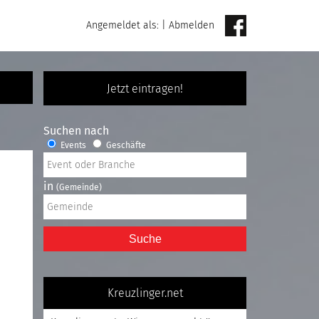
Angemeldet als:
|
Abmelden
Jetzt eintragen!
Suchen nach
Events
Geschäfte
in
(Gemeinde)
Suche
Kreuzlinger.net