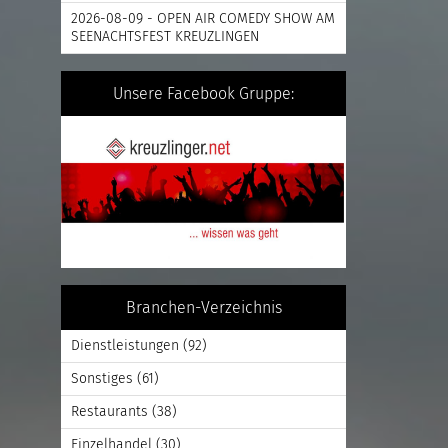
2026-08-09 - OPEN AIR COMEDY SHOW AM
SEENACHTSFEST KREUZLINGEN
Unsere Facebook Gruppe:
Branchen-Verzeichnis
Dienstleistungen
(92)
Sonstiges
(61)
Restaurants
(38)
Einzelhandel
(30)