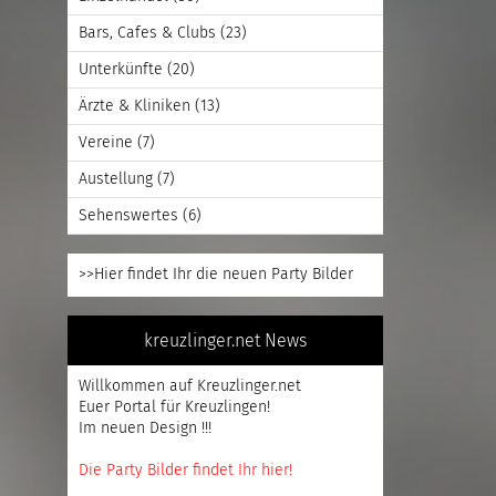
Bars, Cafes & Clubs
(23)
Unterkünfte
(20)
Ärzte & Kliniken
(13)
Vereine
(7)
Austellung
(7)
Sehenswertes
(6)
>>Hier findet Ihr die neuen Party Bilder
kreuzlinger.net News
Willkommen auf Kreuzlinger.net
Euer Portal für Kreuzlingen!
Im neuen Design !!!
Die Party Bilder findet Ihr hier!