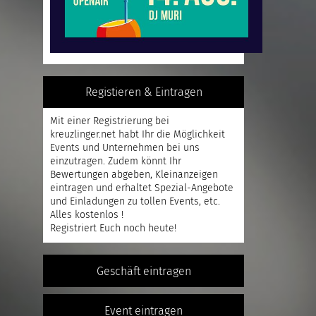
Registieren & Eintragen
Mit einer
Registrierung
bei
kreuzlinger.net habt Ihr die Möglichkeit
Events und Unternehmen bei uns
einzutragen. Zudem könnt Ihr
Bewertungen abgeben, Kleinanzeigen
eintragen und erhaltet Spezial-Angebote
und Einladungen zu tollen Events, etc.
Alles kostenlos !
Registriert
Euch noch heute!
Geschäft eintragen
Event eintragen