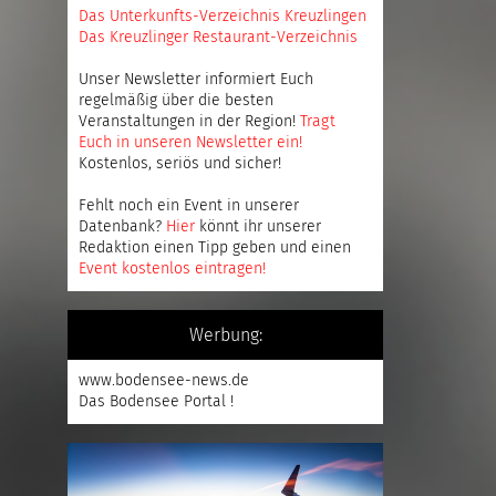
Das Unterkunfts-Verzeichnis Kreuzlingen
Das Kreuzlinger Restaurant-Verzeichnis
Unser Newsletter informiert Euch
regelmäßig über die besten
Veranstaltungen in der Region!
Tragt
Euch in unseren Newsletter ein
!
Kostenlos, seriös und sicher!
Fehlt noch ein Event in unserer
Datenbank?
Hier
könnt ihr unserer
Redaktion einen Tipp geben und einen
Event kostenlos eintragen
!
Werbung:
www.bodensee-news.de
Das Bodensee Portal !