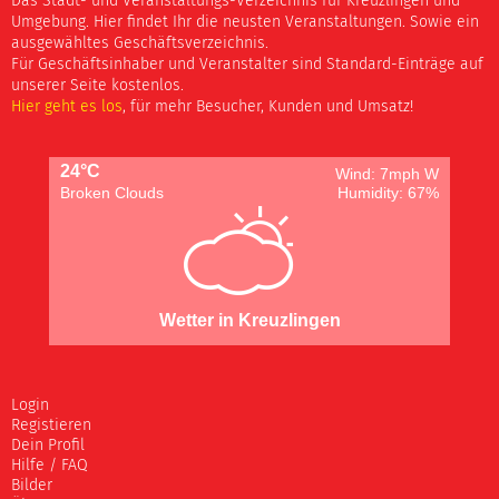
Das Stadt- und Veranstaltungs-Verzeichnis für Kreuzlingen und
Umgebung. Hier findet Ihr die neusten Veranstaltungen. Sowie ein
ausgewähltes Geschäftsverzeichnis.
Für Geschäftsinhaber und Veranstalter sind Standard-Einträge auf
unserer Seite kostenlos.
Hier geht es los
, für mehr Besucher, Kunden und Umsatz!
24°C
Wind: 7mph W
Broken Clouds
Humidity: 67%
Wetter in Kreuzlingen
Login
Registieren
Dein Profil
Hilfe / FAQ
Bilder