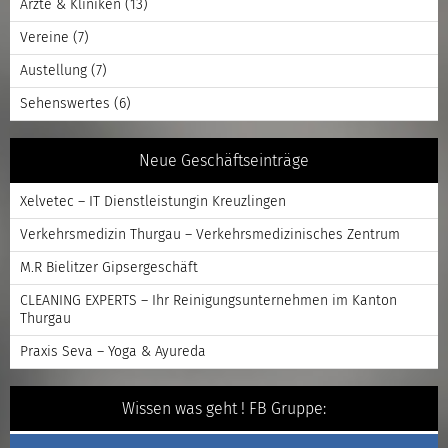
Ärzte & Kliniken
(13)
Vereine
(7)
Austellung
(7)
Sehenswertes
(6)
Neue Geschäftseinträge
Xelvetec – IT Dienstleistungin Kreuzlingen
Verkehrsmedizin Thurgau – Verkehrsmedizinisches Zentrum
M.R Bielitzer Gipsergeschäft
CLEANING EXPERTS – Ihr Reinigungsunternehmen im Kanton
Thurgau
Praxis Seva – Yoga & Ayureda
Wissen was geht ! FB Gruppe: